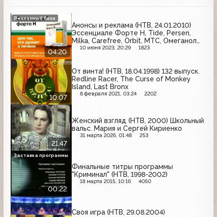
Рекламный блок
Анонсы и реклама (НТВ, 24.01.2010)
Эссенциале Форте Н, Tide, Persen,
Milka, Carefree, Orbit, МТС, Омеганол
Vision, Nokia, Ново-Пассит
10 июня 2023, 20:29
1823
04:20
От винта! (НТВ, 18.04.1998) 132 выпуск.
Redline Racer, The Curse of Monkey
Island, Last Bronx
8 февраля 2021, 03:24
2202
10:07
Женский взгляд (НТВ, 2000) Школьный
вальс. Мария и Сергей Кириенко
31 марта 2026, 01:48
253
21:47
Заставка программы
Финальные титры программы
"Криминал" (НТВ, 1998-2002)
18 марта 2015, 10:16
4050
00:22
Своя игра (НТВ, 29.08.2004)