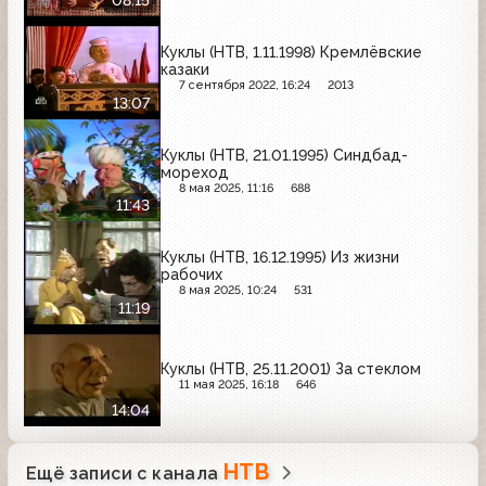
08:15
Куклы (НТВ, 1.11.1998) Кремлёвские
казаки
7 сентября 2022, 16:24
2013
13:07
Куклы (НТВ, 21.01.1995) Синдбад-
мореход
8 мая 2025, 11:16
688
11:43
Куклы (НТВ, 16.12.1995) Из жизни
рабочих
8 мая 2025, 10:24
531
11:19
Куклы (НТВ, 25.11.2001) За стеклом
11 мая 2025, 16:18
646
14:04
НТВ
Ещё записи с канала