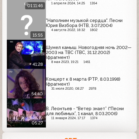
1 апреля 2024, 14:25
1354
01:11:46
"Наполним музыкой сердца". Песни
Юрия Визбора (НТВ, 3.07.2004)
4 августа 2022, 18:32
1802
15:55
Шумел камыш. Новогодняя ночь 2002—
2003 на ТВС (ТВС, 31.12.2002)
(фрагмент)
8 мая 2023, 19:21
1461
41:28
Концерт к 8 марта (РТР, 8.03.1998)
(фрагмент)
31 июля 2020, 08:27
2978
54:40
В. Леонтьев - “Ветер знает” (“Песни
для любимых”, 1 канал, 8.03.2006)
11 января 2024, 17:17
1374
05:27