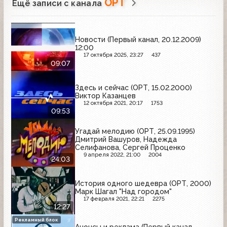
ОРТ
Ещё записи с канала
Новости (Первый канал, 20.12.2009)
12:00
17 октября 2025, 23:27
437
09:07
Здесь и сейчас (ОРТ, 15.02.2000)
Виктор Казанцев
12 октября 2021, 20:17
1753
09:53
Угадай мелодию (ОРТ, 25.09.1995)
Дмитрий Вашуров, Надежда
Селифанова, Сергей Проценко
9 апреля 2022, 21:00
2004
24:03
История одного шедевра (ОРТ, 2000)
Марк Шагал "Над городом"
17 февраля 2021, 22:21
2275
12:27
Рекламный блок