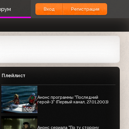
орум
Вход
Регистрация
Плейлист
Анонс программы "Последний
герой-3" (Первый канал, 27.01.2003)
01:05
Анонс сериала "По ту сторону