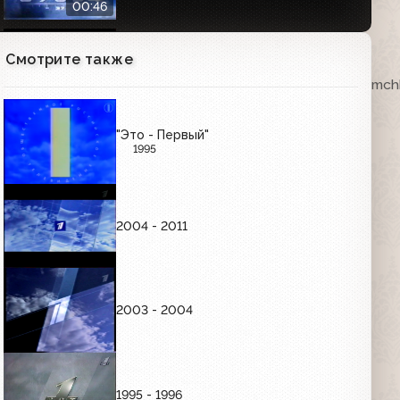
00:46
Смотрите также
Далее (ОРТ, 26.02.2002) Фрагмент
ка. VHSRip. Кассету предоставил Максим Любушкин (mchk
00:03
"Это - Первый"
1995
Заставка канала "Новый день"
(Первый канал, 23.12.2002)
00:48
2004 - 2011
Анонс фильма "Угнать за 60 секунд" и
заставка "Далее" (ОРТ, 10.10.2001)
00:49
2003 - 2004
Далее (Первый канал, 09.03.2003)
Фрагмент
00:05
1995 - 1996