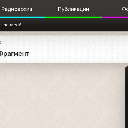
Радиоархив
Публикации
Ф
к записей
3
 Фрагмент