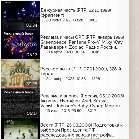
Дежурная часть (РТР, 22.10.1999)
(фрагмент)
20 июня 2022, 03:28
1882
03:34
Рекламный блок
Реклама и часы ОРТ (РТР, январь 1996)
Greenpeace, Pantene Pro-V, Milky Way,
Лавандерия, Zodiac, Радио России
Nostalgie, Pampers, MaxFactor
21 марта 2020, 00:54
3016
05:12
Русское лото (РТР, 07.01.2001), 326-й
тираж
24 ноября 2023, 10:56
1528
39:28
Рекламный блок
Реклама и анонсы (Россия, 05.10.2006)
Активиа, Нурофен, Ariel, Kitekat,
Vanish, Johnson's Baby, Супер Момент,
Londa, Mars
13 июля 2015, 23:59
3012
05:17
Вести (РТР, 25.03.2000) Подготовка к
выборам Президента РФ;
расследование авиакатастрофы