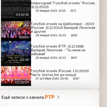
Новогодний “Голубой огонёк” (Россия,
31.12.2002)
29 января 2024, 21:56
2171
04:52:16
Голубой огонёк на Шаболовке - 2003
(Россия, 31.12.2002) Валерий Леонтьев
и другие
29 января 2024, 22:43
1808
09:04
Голубой огонёк (РТР, 31.12.1998)
Валерий Леонтьев - “Ты меня не
забывай”
29 января 2024, 22:43
1807
05:46
Голубой огонёк (Россия, 1.01.2005)
Часть третья (не до конца)
27 октября 2024, 00:46
1067
01:06:07
РТР
Ещё записи с канала