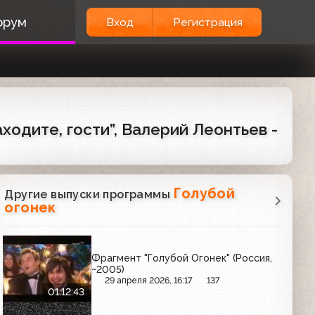
орум
Вход
Регистрация
аходите, гости”, Валерий Леонтьев -
Голубой
Другие выпуски программы
огонек
Фрагмент "Голубой Огонек" (Россия,
~2005)
29 апреля 2026, 16:17
137
01:12:43