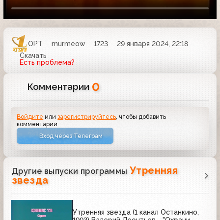
ОРТ
murmeow
1723
29 января 2024, 22:18
Скачать
Есть проблема?
0
Комментарии
Войдите
или
зарегистрируйтесь
, чтобы добавить
комментарий
Вход через Телеграм
Утренняя
Другие выпуски программы
звезда
Утренняя звезда (1 канал Останкино,
1993) Валерий Леонтьев - "Охрани