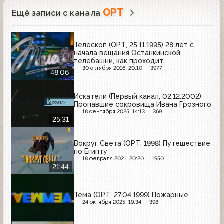
ОРТ
Ещё записи с канала
Телескоп (ОРТ, 25.11.1995) 28 лет с
начала вещания Останкинской
телебашни, как проходит
предвыборная компания на
30 октября 2016, 20:10
3977
48:06
телевидении, портрет Владимира
Познера
Искатели (Первый канал, 02.12.2002)
Пропавшие сокровища Ивана Грозного
18 сентября 2025, 14:13
369
25:31
Вокруг Света (ОРТ, 1998) Путешествие
по Египту
18 февраля 2021, 20:20
1950
21:44
Тема (ОРТ, 27.04.1999) Пожарные
24 октября 2025, 19:34
398