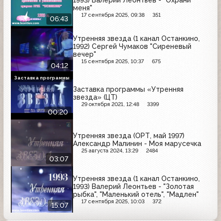
меня"
17 сентября 2025, 09:38
351
06:43
Утренняя звезда (1 канал Останкино,
1992) Сергей Чумаков "Сиреневый
вечер"
15 сентября 2025, 10:37
675
04:12
Заставка программы
Заставка программы «Утренняя
звезда» (ЦТ)
29 октября 2021, 12:48
3399
00:20
Утренняя звезда (ОРТ, май 1997)
Александр Малинин - Моя марусечка
25 августа 2024, 13:29
2484
03:07
Утренняя звезда (1 канал Останкино,
1993) Валерий Леонтьев - "Золотая
рыбка", "Маленький отель", "Мадлен"
17 сентября 2025, 10:03
372
15:07