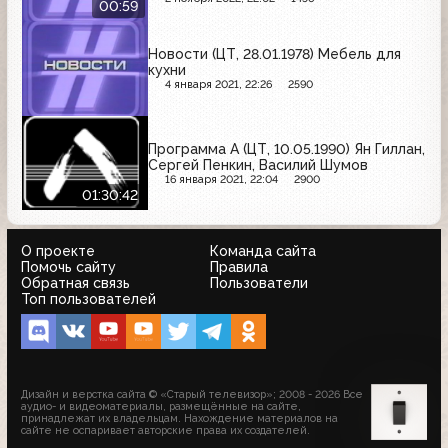
00:59
Новости (ЦТ, 28.01.1978) Мебель для
кухни
4 января 2021, 22:26
2590
Программа А (ЦТ, 10.05.1990) Ян Гиллан,
Сергей Пенкин, Василий Шумов
16 января 2021, 22:04
2900
01:30:42
О проекте
Команда сайта
Помочь сайту
Правила
Обратная связь
Пользователи
Топ пользователей
Дизайн и верстка сайта © «Старый телевизор»; 2008 - 2026 Все
аудио- и видеоматериалы, размещённые на сайте,
принадлежат их владельцам. Нахождение материалов на
сайте не оспаривает авторские права их создателей.