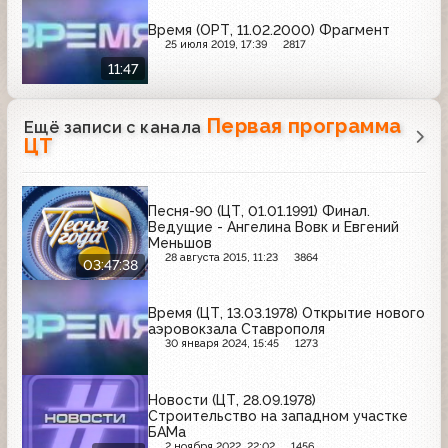
Время (ОРТ, 11.02.2000) Фрагмент
25 июля 2019, 17:39
2817
11:47
Первая программа
Ещё записи с канала
ЦТ
Песня-90 (ЦТ, 01.01.1991) Финал.
Ведущие - Ангелина Вовк и Евгений
Меньшов
28 августа 2015, 11:23
3864
03:47:38
Время (ЦТ, 13.03.1978) Открытие нового
аэровокзала Ставрополя
30 января 2024, 15:45
1273
Новости (ЦТ, 28.09.1978)
Строительство на западном участке
БАМа
2 ноября 2022, 22:02
1456