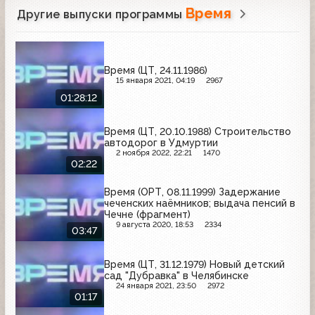
Время
Другие выпуски программы
Время (ЦТ, 24.11.1986)
15 января 2021, 04:19
2967
01:28:12
Время (ЦТ, 20.10.1988) Строительство
автодорог в Удмуртии
2 ноября 2022, 22:21
1470
02:22
Время (ОРТ, 08.11.1999) Задержание
чеченских наёмников; выдача пенсий в
Чечне (фрагмент)
9 августа 2020, 18:53
2334
03:47
Время (ЦТ, 31.12.1979) Новый детский
сад "Дубравка" в Челябинске
24 января 2021, 23:50
2972
01:17