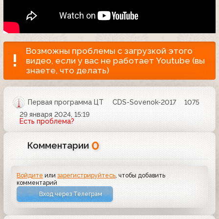
Возможны проблемы с загрузкой этого
видео, если у вас не работает Youtube (вы
знаете, что делать)
Первая программа ЦТ
CDS-Sovenok-2017
1075
29 января 2024, 15:19
Есть проблема?
0
Комментарии
Войдите
или
зарегистрируйтесь
, чтобы добавить
комментарий
Вход через Телеграм