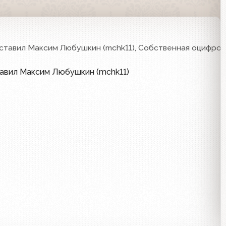
ставил Максим Любушкин (mchk11), Собственная оцифров
тавил Максим Любушкин (mchk11)