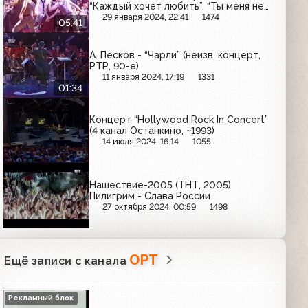
“Каждый хочет любить”, “Ты меня не
забывай”
29 января 2024, 22:41
1474
05:41
А. Песков - “Чарли” (неизв. концерт,
РТР, 90-е)
11 января 2024, 17:19
1331
01:34
Концерт “Hollywood Rock In Concert”
(4 канал Останкино, ~1993)
14 июля 2024, 16:14
1055
Нашествие-2005 (ТНТ, 2005)
Пилигрим - Слава России
27 октября 2024, 00:59
1498
ОРТ
Ещё записи с канала
Рекламный блок