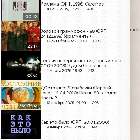
Реклама (ОРТ, 1996) Carefree
10 мая 2015, 12:26
2431
00:43
ка. VHSRip. Кассету предоставил Максим Любушкин (mchk
Золотой граммофон - 99 (ОРТ,
24.12.1999) (фрагменты)
13 октября 2023, 17:18
1303
23:17
Теория невероятности (Первый канал,
09.09.2008) Чудом Спасенные
4 марта 2026, 18:43
213
38:54
ДОстояние РЕспублики (Первый
канал, 11.04.2010) Песни 80-х годов.
Часть 2
13 ноября 2025, 01:03
296
02:29:53
Как это было (ОРТ, 30.01.2000)
9 января 2026, 20:09
344