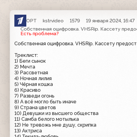
ОРТ
kstrvideo
1579
19 января 2024, 16:47
Собственная оцифровка. VHSRip. Кассету предо
Есть проблема?
Собственная оцифровка. VHSRip. Кассету предос
Треклист:
1) Беги сынок
2) Мечта
3) Рассветная
4) Ночная лилия
5) Чёрная кошка
6) Красиво
7) Разведи огонь
8) А всё могло быть иначе
9) Страна цветов
10) Девушки из высшего общества
11) Самба белого мотылька
12) Не тревожь мне душу, скрипка
13) Актриса
14) Текила-любовь