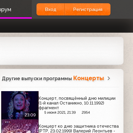
орум
Вход
Регистрация
Концерты
Другие выпуски программы
Концерт, посвящённый дню милиции
(1-й канал Останикно, 10.11.1992)
фрагмент
5 июня 2021, 21:39
2954
23:09
Концерт ко дню защитника отечества
(РТР, 23.02.1999) Валерий Леонтьев -