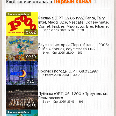
Первый канал
Ещё записи с канала
Рекламный блок
Реклама (ОРТ, 29.05.1999) Fanta, Fairy,
Intel, Maggi, Ace, Nescafe, Coffee-mate,
Comet, Friskies, MaxFactor, Efes Pilsener,
Blend-a-med, Миф, Tampax, Беседа,
30 декабря 2023, 17:34
1831
07:02
Dirol
Вкусные истории (Первый канал, 2005)
Рыба жареная, соус сметанный
14 октября 2025, 21:00
352
02:59
Прогноз погоды (ОРТ, 08.03.1997)
4 марта 2020, 23:51
3037
03:14
Лубянка (ОРТ, 06.11.2001) Треугольник
Пеньковского
3 сентября 2025, 23:46
398
34:55
Рекламный блок