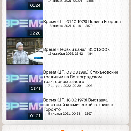
14 января 2021, 00:04
2886
01:24
Время (ЦТ, 01.10.1978) Полина Егорова
13 января 2021, 01:18
2879
02:28
Время (Первый канал, 31.01.2007)
15 октября 2025, 23:42
484
Время (ЦТ, 03.08.1985) Стахановские
традиции на Волгоградском
тракторном заводе
7 августа 2022, 20:29
1903
01:41
Время (ЦТ, 18.02.1978) Выставка
советской космической техники в
Торонто
5 января 2021, 00:23
2367
01:01