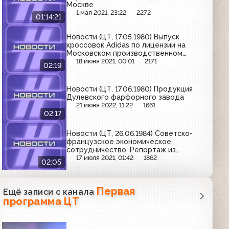
Москве
1 мая 2021, 23:22
2272
01:14:21
Новости (ЦТ, 17.05.1980) Выпуск
кроссовок Adidas по лицензии на
Московском производственном
комбинате "Спорт"
18 июня 2021, 00:01
2171
02:19
Новости (ЦТ, 17.06.1980) Продукция
Дулевского фарфорного завода
21 июня 2022, 11:22
1661
02:17
Новости (ЦТ, 26.06.1984) Советско-
французское экономическое
сотрудничество. Репортаж из
Марселя
17 июля 2021, 01:42
1862
02:05
Первая
Ещё записи с канала
программа ЦТ