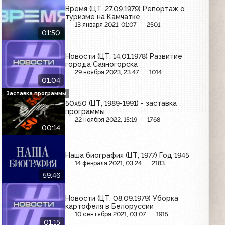
Время (ЦТ, 27.09.1979) Репортаж о
туризме на Камчатке
13 января 2021, 01:07
2501
01:50
Новости (ЦТ, 14.01.1978) Развитие
города Саяногорска
29 ноября 2023, 23:47
1014
01:04
Заставка программы
50х50 (ЦТ, 1989-1991) - заставка
программы
22 ноября 2022, 15:19
1768
00:14
Наша биография (ЦТ, 1977) Год 1945
14 февраля 2021, 03:24
2183
59:46
Новости (ЦТ, 08.09.1979) Уборка
картофеля в Белоруссии
10 сентября 2021, 03:07
1915
01:15