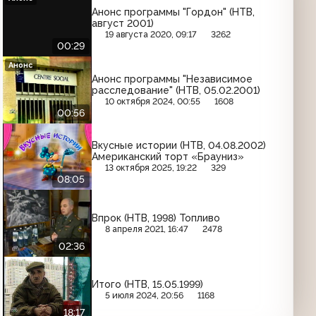
Анонс программы "Гордон" (НТВ,
август 2001)
19 августа 2020, 09:17
3262
00:29
Анонс
Анонс программы "Независимое
расследование" (НТВ, 05.02.2001)
10 октября 2024, 00:55
1608
00:56
Вкусные истории (НТВ, 04.08.2002)
Американский торт «Брауниз»
13 октября 2025, 19:22
329
08:05
Впрок (НТВ, 1998) Топливо
8 апреля 2021, 16:47
2478
02:36
Итого (НТВ, 15.05.1999)
5 июля 2024, 20:56
1168
18:17