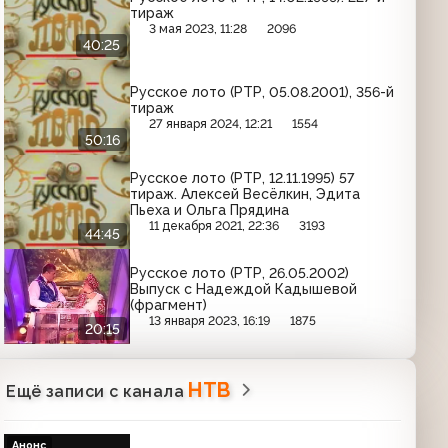
тираж
3 мая 2023, 11:28
2096
40:25
Русское лото (РТР, 05.08.2001), 356-й
тираж
27 января 2024, 12:21
1554
50:16
Русское лото (РТР, 12.11.1995) 57
тираж. Алексей Весёлкин, Эдита
Пьеха и Ольга Прядина
11 декабря 2021, 22:36
3193
44:45
Русское лото (РТР, 26.05.2002)
Выпуск с Надеждой Кадышевой
(фрагмент)
13 января 2023, 16:19
1875
20:15
НТВ
Ещё записи с канала
Анонс