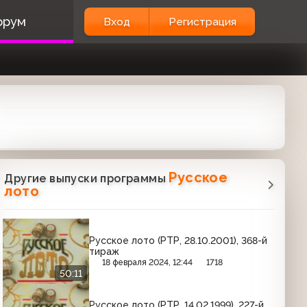
орум
Вход
Регистрация
Русское
Другие выпуски программы
лото
Русское лото (РТР, 28.10.2001), 368-й
тираж
18 февраля 2024, 12:44
1718
50:11
Русское лото (РТР, 14.02.1999). 227-й