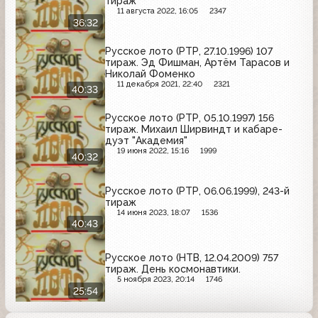
тираж
11 августа 2022, 16:05
2347
36:32
Русское лото (РТР, 27.10.1996) 107
тираж. Эд Фишман, Артём Тарасов и
Николай Фоменко
11 декабря 2021, 22:40
2321
40:33
Русское лото (РТР, 05.10.1997) 156
тираж. Михаил Ширвиндт и кабаре-
дуэт "Академия"
19 июня 2022, 15:16
1999
40:32
Русское лото (РТР, 06.06.1999), 243-й
тираж
14 июня 2023, 18:07
1536
40:43
Русское лото (НТВ, 12.04.2009) 757
тираж. День космонавтики.
5 ноября 2023, 20:14
1746
25:54