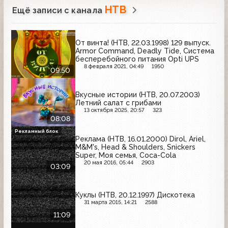
НТВ
Ещё записи с канала
От винта! (НТВ, 22.03.1998) 129 выпуск.
Armor Command, Deadly Tide, Система
бесперебойного питания Opti UPS
8 февраля 2021, 04:49
1950
09:50
Вкусные истории (НТВ, 20.07.2003)
Летний салат с грибами
13 октября 2025, 20:57
323
08:08
Рекламный блок
Реклама (НТВ, 16.01.2000) Dirol, Ariel,
M&M's, Head & Shoulders, Snickers
Super, Моя семья, Coca-Cola
20 мая 2016, 05:44
2903
03:09
Куклы (НТВ, 20.12.1997) Дискотека
31 марта 2015, 14:21
2588
11:09