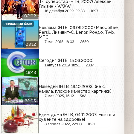
Ты суперстар (НТВ, 2007) Алексей
Глызин - WWW
16 декабря 2022, 22:33
1897
02:02
Рекламный блок
Реклама (НТВ, 09.09.2000) MacCoffee,
Persil, Лизивит-С, Lenor, Рондо, Twix,
МТС
7 мая 2015, 18:03
2659
03:12
Сегодня (НТВ, 15.03.2000)
1 августа 2019, 18:51
2887
18:43
Намедни (НТВ, 19.10.2003) (не с
начала, плохое качество картинки)
7 мая 2025, 16:12
582
32:05
Едим дома (НТВ, 04.11.2007) Ешьте и
худейте на здоровье!
8 апреля 2022, 22:00
1621