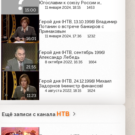
Югославии к союзу России и
Белоруссии
11 января 2024, 18:15
1453
15:00
Герой дня (НТВ, 13.10.1998) Владимир
Потанин о встрече банкиров с
Примаковым
11 января 2024, 17:36
1232
16:01
Герой дня (НТВ, сентябрь 1996)
Александр Лебедь
8 октября 2022, 16:35
1664
21:55
Герой дня (НТВ, 24.12.1998) Михаил
Задорнов (министр финансов)
4 августа 2022, 18:15
1624
11:23
НТВ
Ещё записи с канала