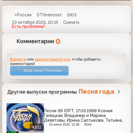
Россия
STVneiroset
1903
23 октября 2023, 20:15
Скачать
Есть проблема?
0
Комментарии
Войдите
или
зарегистрируйтесь
, чтобы добавить
комментарий
Вход через Телеграм
Песня года
Другие выпуски программы
Песня-99 (ОРТ, 17.09.1999) Ксения
Галицкая, Владимир и Марина
Девятовы, Ирина Салтыкова, Татьяна
Овсиенко, Олег Газманов, Лайма
23 июня 2015, 12:36
3034
43:11
Вайкуле