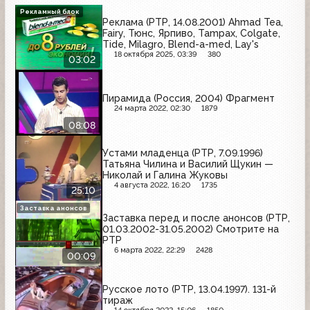
Рекламный блок
Реклама (РТР, 14.08.2001) Ahmad Tea,
Fairy, Тюнс, Ярпиво, Tampax, Colgate,
Tide, Milagro, Blend-a-med, Lay's
18 октября 2025, 03:39
380
03:02
Пирамида (Россия, 2004) Фрагмент
24 марта 2022, 02:30
1879
08:08
Устами младенца (РТР, 7.09.1996)
Татьяна Чилина и Василий Щукин —
Николай и Галина Жуковы
4 августа 2022, 16:20
1735
25:10
Заставка анонсов
Заставка перед и после анонсов (РТР,
01.03.2002-31.05.2002) Смотрите на
РТР
6 марта 2022, 22:29
2428
00:09
Русское лото (РТР, 13.04.1997). 131-й
тираж