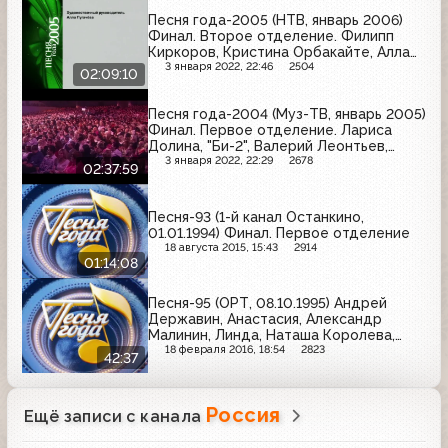
Песня года-2005 (НТВ, январь 2006)
Финал. Второе отделение. Филипп
Киркоров, Кристина Орбакайте, Алла
Пугачева, "Сябры" и др.
3 января 2022, 22:46
2504
02:09:10
Песня года-2004 (Муз-ТВ, январь 2005)
Финал. Первое отделение. Лариса
Долина, "Би-2", Валерий Леонтьев,
Верка Сердючка и др.
3 января 2022, 22:29
2678
02:37:59
Песня-93 (1-й канал Останкино,
01.01.1994) Финал. Первое отделение
18 августа 2015, 15:43
2914
01:14:08
Песня-95 (ОРТ, 08.10.1995) Андрей
Державин, Анастасия, Александр
Малинин, Линда, Наташа Королева,
Александр Буйнов.
18 февраля 2016, 18:54
2823
42:37
Россия
Ещё записи с канала