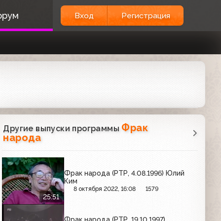
орум
Вход
Регистрация
Фрак
Другие выпуски программы
народа
Фрак народа (РТР, 4.08.1996) Юлий
Ким
8 октября 2022, 16:08
1579
25:51
Фрак народа (РТР, 19.10.1997)