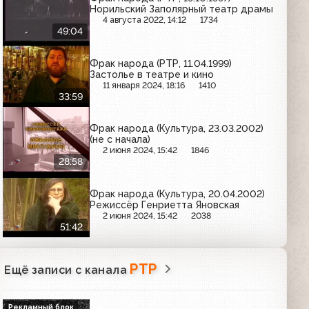
Норильский Заполярный театр драмы
4 августа 2022, 14:12
1734
49:04
Фрак народа (РТР, 11.04.1999)
Застолье в театре и кино
11 января 2024, 18:16
1410
33:59
Фрак народа (Культура, 23.03.2002)
(не с начала)
2 июня 2024, 15:42
1846
28:58
Фрак народа (Культура, 20.04.2002)
Режиссёр Генриетта Яновская
2 июня 2024, 15:42
2038
51:42
РТР
Ещё записи с канала
Рекламный блок