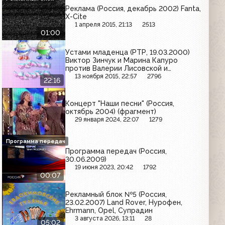
Реклама (Россия, декабрь 2002) Fanta,
X-Cite
1 апреля 2015, 21:13
2513
01:00
Устами младенца (РТР, 19.03.2000)
Виктор Зинчук и Марина Капуро
против Валерии Лисовской и
Владимира Лёвкина
13 ноября 2015, 22:57
2796
22:16
Концерт "Наши песни" (Россия,
октябрь 2004) (фрагмент)
29 января 2024, 22:07
1279
Программа передач
Программа передач (Россия,
30.06.2009)
19 июня 2023, 20:42
1792
00:07
Рекламный блок №5 (Россия,
23.02.2007) Land Rover, Нурофен,
Ehrmann, Opel, Супрадин
3 августа 2026, 13:11
28
05:02