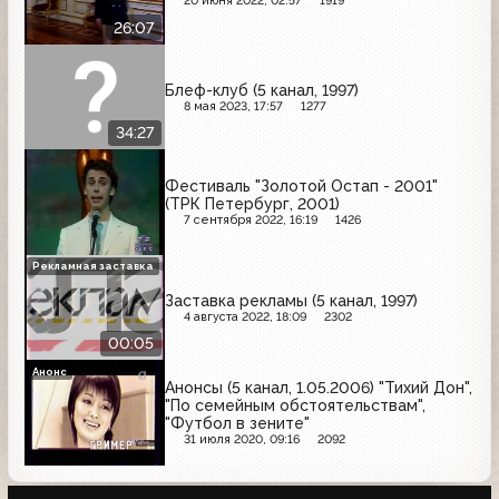
20 июня 2022, 02:57
1919
26:07
Блеф-клуб (5 канал, 1997)
8 мая 2023, 17:57
1277
34:27
Фестиваль "Золотой Остап - 2001"
(ТРК Петербург, 2001)
7 сентября 2022, 16:19
1426
Рекламная заставка
Заставка рекламы (5 канал, 1997)
4 августа 2022, 18:09
2302
00:05
Анонс
Анонсы (5 канал, 1.05.2006) "Тихий Дон",
"По семейным обстоятельствам",
"Футбол в зените"
31 июля 2020, 09:16
2092