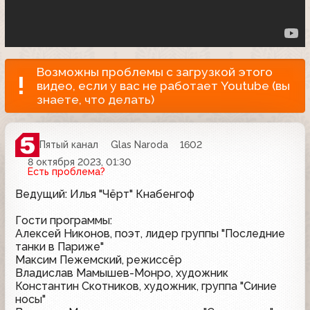
Возможны проблемы с загрузкой этого
видео, если у вас не работает Youtube (вы
знаете, что делать)
Пятый канал
Glas Naroda
1602
8 октября 2023, 01:30
Есть проблема?
Ведущий: Илья "Чёрт" Кнабенгоф
Гости программы:
Алексей Никонов, поэт, лидер группы "Последние
танки в Париже"
Максим Пежемский, режиссёр
Владислав Мамышев-Монро, художник
Константин Скотников, художник, группа "Синие
носы"