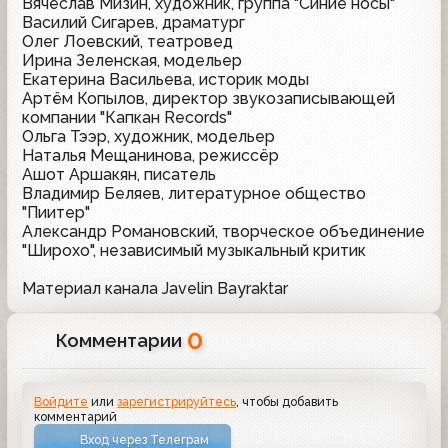
Вячеслав Мизин, художник, группа "Синие носы"
Василий Сигарев, драматург
Олег Лоевский, театровед
Ирина Зеленская, модельер
Екатерина Васильева, историк моды
Артём Копылов, директор звукозаписывающей
компании "Капкан Records"
Ольга Тээр, художник, модельер
Наталья Мещанинова, режиссёр
Ашот Аршакян, писатель
Владимир Беляев, литературное общество
"Пиитер"
Александр Романовский, творческое объединение
"Широхо", независимый музыкальный критик
Материал канала Javelin Bayraktar
0
Комментарии
Войдите
или
зарегистрируйтесь
, чтобы добавить
комментарий
Вход через Телеграм