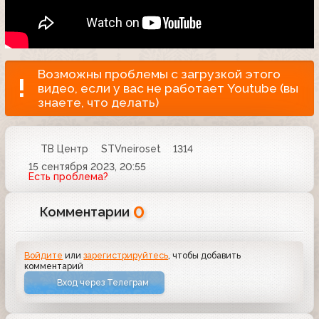
Возможны проблемы с загрузкой этого
видео, если у вас не работает Youtube (вы
знаете, что делать)
ТВ Центр
STVneiroset
1314
15 сентября 2023, 20:55
Есть проблема?
0
Комментарии
Войдите
или
зарегистрируйтесь
, чтобы добавить
комментарий
Вход через Телеграм