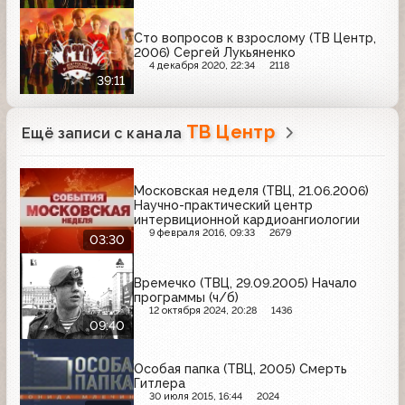
Сто вопросов к взрослому (ТВ Центр,
2006) Сергей Лукьяненко
4 декабря 2020, 22:34
2118
39:11
ТВ Центр
Ещё записи с канала
Московская неделя (ТВЦ, 21.06.2006)
Научно-практический центр
интервиционной кардиоангиологии
9 февраля 2016, 09:33
2679
03:30
Времечко (ТВЦ, 29.09.2005) Начало
программы (ч/б)
12 октября 2024, 20:28
1436
09:40
Особая папка (ТВЦ, 2005) Смерть
Гитлера
30 июля 2015, 16:44
2024