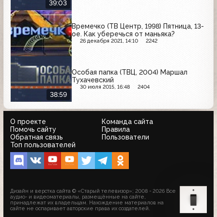
39:03
Времечко (ТВ Центр, 1998) Пятница, 13-
ое. Как уберечься от маньяка?
26 декабря 2021, 14:10
2242
Особая папка (ТВЦ, 2004) Маршал
Тухачевский
30 июля 2015, 16:48
2404
38:59
О проекте
Команда сайта
Помочь сайту
Правила
Обратная связь
Пользователи
Топ пользователей
Дизайн и верстка сайта © «Старый телевизор»; 2008 - 2026 Все
аудио- и видеоматериалы, размещённые на сайте,
принадлежат их владельцам. Нахождение материалов на
сайте не оспаривает авторские права их создателей.