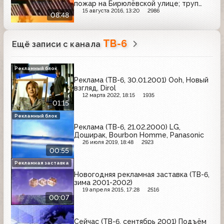
пожар на Бирюлёвской улице; труп
мужчины в районе Борисовских
15 августа 2016, 13:20
2986
08:48
прудов
ТВ-6
Ещё записи с канала
Рекламный блок
Реклама (ТВ-6, 30.01.2001) Ooh, Новый
взгляд, Dirol
12 марта 2022, 18:15
1935
01:15
Рекламный блок
Реклама (ТВ-6, 21.02.2000) LG,
Доширак, Bourbon Homme, Panasonic
26 июля 2019, 18:48
2923
00:55
Рекламная заставка
Новогодняя рекламная заставка (ТВ-6,
зима 2001-2002)
19 апреля 2015, 17:28
2516
00:07
Сейчас (ТВ-6, сентябрь 2001) Подъём