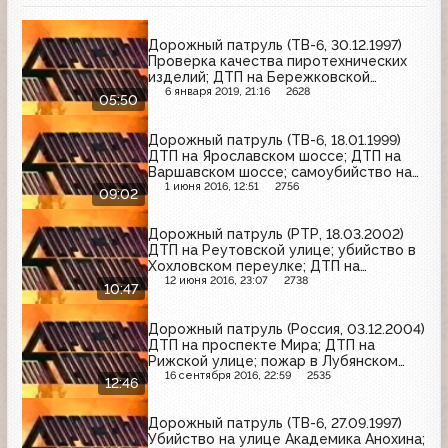
Дорожный патруль (ТВ-6, 30.12.1997)
Проверка качества пиротехнических
изделий; ДТП на Бережковской
набережной; пожар в
6 января 2019, 21:16
2628
05:50
Нововоротниковском переулке
Дорожный патруль (ТВ-6, 18.01.1999)
ДТП на Ярославском шоссе; ДТП на
Варшавском шоссе; самоубийство на
улице Габричевского
1 июня 2016, 12:51
2756
09:02
Дорожный патруль (РТР, 18.03.2002)
ДТП на Реутовской улице; убийство в
Хохловском переулке; ДТП на
Варшавском шоссе
12 июня 2016, 23:07
2738
10:47
Дорожный патруль (Россия, 03.12.2004)
ДТП на проспекте Мира; ДТП на
Рижской улице; пожар в Лубянском
проезде; ДТП на Бутырской улице
16 сентября 2016, 22:59
2535
12:46
Дорожный патруль (ТВ-6, 27.09.1997)
Убийство на улице Академика Анохина;