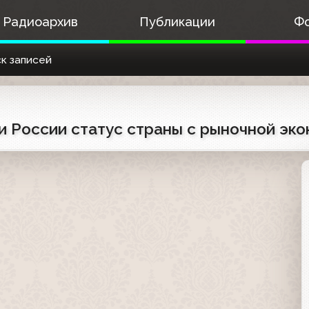
Радиоархив
Публикации
Ф
к записей
ли России статус страны с рыночной эк