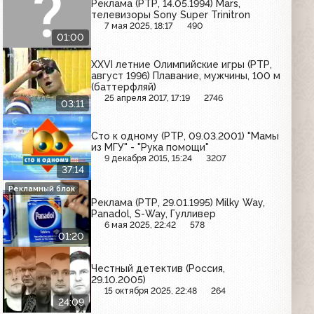
Реклама (РТР, 14.05.1994) Mars,
телевизоры Sony Super Trinitron
7 мая 2025, 18:17
490
01:00
XXVI летние Олимпийские игры (РТР,
август 1996) Плавание, мужчины, 100 м
(баттерфляй)
25 апреля 2017, 17:19
2746
03:11
Сто к одному (РТР, 09.03.2001) "Мамы
из МГУ" - "Рука помощи"
9 декабря 2015, 15:24
3207
37:14
Рекламный блок
Реклама (РТР, 29.01.1995) Milky Way,
Panadol, S-Way, Гулливер
6 мая 2025, 22:42
578
01:20
Честный детектив (Россия,
29.10.2005)
15 октября 2025, 22:48
264
24:09