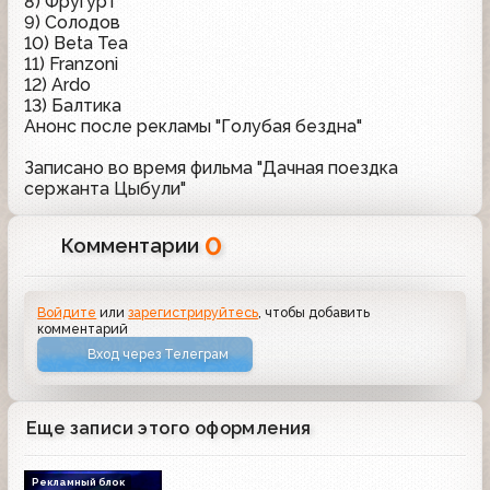
8) Фругурт
9) Солодов
10) Beta Tea
11) Franzoni
12) Ardo
13) Балтика
Анонс после рекламы "Голубая бездна"
Записано во время фильма "Дачная поездка
сержанта Цыбули"
0
Комментарии
Войдите
или
зарегистрируйтесь
, чтобы добавить
комментарий
Вход через Телеграм
Еще записи этого оформления
Рекламный блок