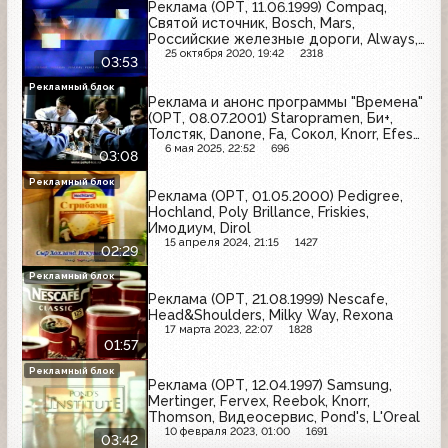
Реклама (ОРТ, 11.06.1999) Compaq,
Святой источник, Bosch, Mars,
Российские железные дороги, Always,
Савинов, Pedigree
25 октября 2020, 19:42
2318
03:53
Рекламный блок
Реклама и анонс программы "Времена"
(ОРТ, 08.07.2001) Staropramen, Би+,
Толстяк, Danone, Fa, Сокол, Knorr, Efes
Pilsener, Nescafe
6 мая 2025, 22:52
696
03:08
Рекламный блок
Реклама (ОРТ, 01.05.2000) Pedigree,
Hochland, Poly Brillance, Friskies,
Имодиум, Dirol
15 апреля 2024, 21:15
1427
02:29
Рекламный блок
Реклама (ОРТ, 21.08.1999) Nescafe,
Head&Shoulders, Milky Way, Rexona
17 марта 2023, 22:07
1828
01:57
Рекламный блок
Реклама (ОРТ, 12.04.1997) Samsung,
Mertinger, Fervex, Reebok, Knorr,
Thomson, Видеосервис, Pond's, L'Oreal
10 февраля 2023, 01:00
1691
03:42