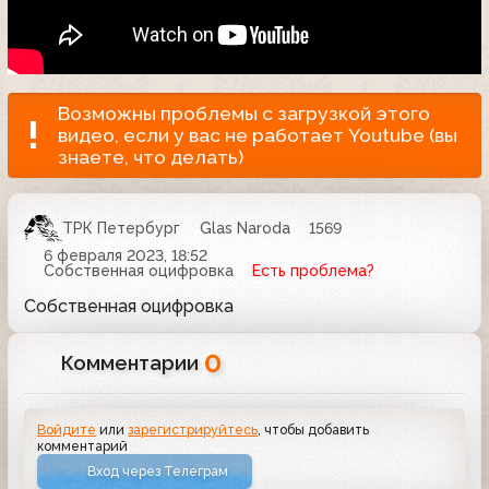
Возможны проблемы с загрузкой этого
видео, если у вас не работает Youtube (вы
знаете, что делать)
ТРК Петербург
Glas Naroda
1569
6 февраля 2023, 18:52
Собственная оцифровка
Есть проблема?
Собственная оцифровка
0
Комментарии
Войдите
или
зарегистрируйтесь
, чтобы добавить
комментарий
Вход через Телеграм