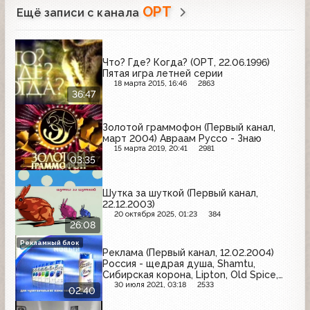
ОРТ
Ещё записи с канала
Что? Где? Когда? (ОРТ, 22.06.1996)
Пятая игра летней серии
18 марта 2015, 16:46
2863
36:47
Золотой граммофон (Первый канал,
март 2004) Авраам Руссо - Знаю
15 марта 2019, 20:41
2981
03:35
Шутка за шуткой (Первый канал,
22.12.2003)
20 октября 2025, 01:23
384
26:08
Рекламный блок
Реклама (Первый канал, 12.02.2004)
Россия - щедрая душа, Shamtu,
Сибирская корона, Lipton, Old Spice,
Эрго, Head&Shoulders
30 июля 2021, 03:18
2533
02:40