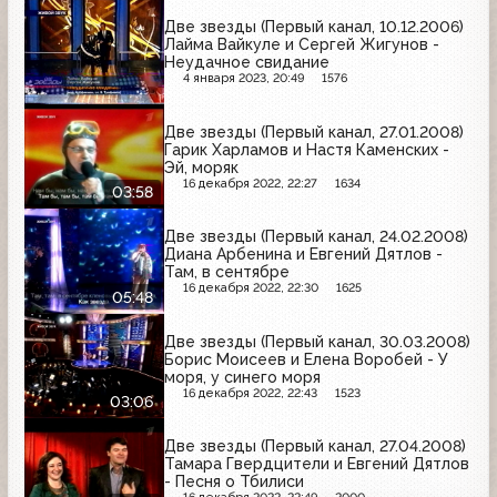
Две звезды (Первый канал, 10.12.2006)
Лайма Вайкуле и Сергей Жигунов -
Неудачное свидание
4 января 2023, 20:49
1576
Две звезды (Первый канал, 27.01.2008)
Гарик Харламов и Настя Каменских -
Эй, моряк
16 декабря 2022, 22:27
1634
03:58
Две звезды (Первый канал, 24.02.2008)
Диана Арбенина и Евгений Дятлов -
Там, в сентябре
16 декабря 2022, 22:30
1625
05:48
Две звезды (Первый канал, 30.03.2008)
Борис Моисеев и Елена Воробей - У
моря, у синего моря
16 декабря 2022, 22:43
1523
03:06
Две звезды (Первый канал, 27.04.2008)
Тамара Гвердцители и Евгений Дятлов
- Песня о Тбилиси