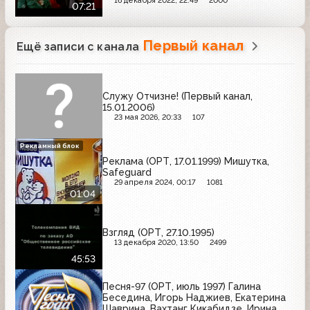
16 декабря 2022, 22:49
2000
07:21
Первый канал
Ещё записи с канала
Служу Отчизне! (Первый канал,
15.01.2006)
23 мая 2026, 20:33
107
Рекламный блок
Реклама (ОРТ, 17.01.1999) Мишутка,
Safeguard
29 апреля 2024, 00:17
1081
01:04
Взгляд (ОРТ, 27.10.1995)
13 декабря 2020, 13:50
2499
45:53
Песня-97 (ОРТ, июль 1997) Галина
Беседина, Игорь Наджиев, Екатерина
Шаврина, Вахтанг Кикабидзе, Ирина