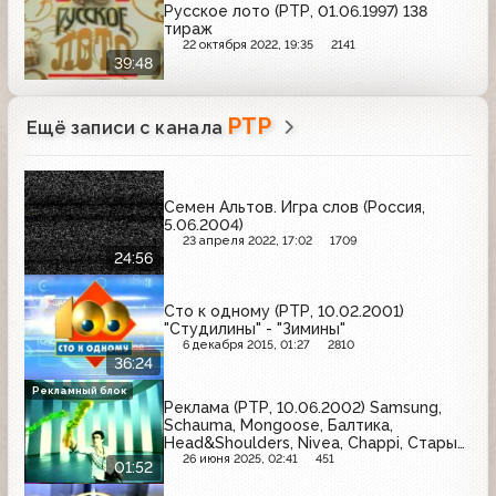
Русское лото (РТР, 01.06.1997) 138
тираж
22 октября 2022, 19:35
2141
39:48
РТР
Ещё записи с канала
Семен Альтов. Игра слов (Россия,
5.06.2004)
23 апреля 2022, 17:02
1709
24:56
Сто к одному (РТР, 10.02.2001)
"Студилины" - "Зимины"
6 декабря 2015, 01:27
2810
36:24
Рекламный блок
Реклама (РТР, 10.06.2002) Samsung,
Schauma, Mongoose, Балтика,
Head&Shoulders, Nivea, Chappi, Старый
мельник
26 июня 2025, 02:41
451
01:52