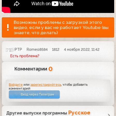
Возможны проблемы с загрузкой этого
видео, если у вас не работает Youtube (вы
знаете, что делать)
РТР
Romeo8584
1812
4 ноября 2022, 11:42
Есть проблема?
0
Комментарии
Войдите
или
зарегистрируйтесь
, чтобы добавить
комментарий
Вход через Телеграм
Русское
Другие выпуски программы