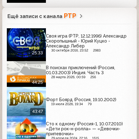
РТР
Ещё записи с канала
Своя игра (РТР, 12.12.1996) Александр
Скоропышный - Юрий Куцко -
Александр Либер
30 октября 2016, 23:52
2983
25:33
В поисках приключений (Россия,
01.03.2003) Индия. Часть 3
28 марта 2026, 00:59
256
44:25
Форт Боярд (Россия, 19.10.2002)
19 июля 2026, 19:34
79
43:47
Сто к одному (Россия-1, 10.07.2010)
«Дети рок-н-ролла» — «Девочки-
припевочки»
29 апреля 2024, 22:16
1515