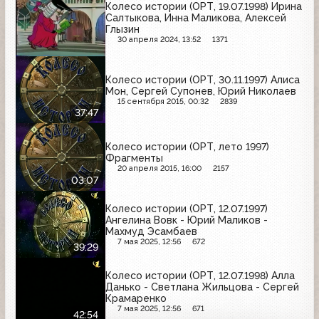
Колесо истории (ОРТ, 19.07.1998) Ирина
Салтыкова, Инна Маликова, Алексей
Глызин
30 апреля 2024, 13:52
1371
Колесо истории (ОРТ, 30.11.1997) Алиса
Мон, Сергей Супонев, Юрий Николаев
15 сентября 2015, 00:32
2839
37:47
Колесо истории (ОРТ, лето 1997)
Фрагменты
20 апреля 2015, 16:00
2157
03:07
Колесо истории (ОРТ, 12.07.1997)
Ангелина Вовк - Юрий Маликов -
Махмуд Эсамбаев
7 мая 2025, 12:56
672
39:29
Колесо истории (ОРТ, 12.07.1998) Алла
Данько - Светлана Жильцова - Сергей
Крамаренко
7 мая 2025, 12:56
671
42:54