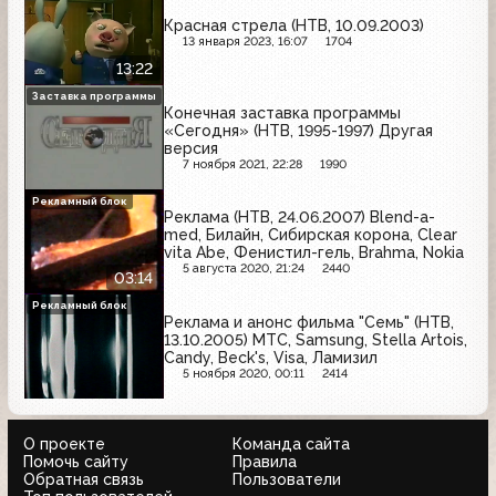
Красная стрела (НТВ, 10.09.2003)
13 января 2023, 16:07
1704
13:22
Заставка программы
Конечная заставка программы
«Сегодня» (НТВ, 1995-1997) Другая
версия
7 ноября 2021, 22:28
1990
Рекламный блок
Реклама (НТВ, 24.06.2007) Blend-a-
med, Билайн, Сибирская корона, Clear
vita Abe, Фенистил-гель, Brahma, Nokia
5 августа 2020, 21:24
2440
03:14
Рекламный блок
Реклама и анонс фильма "Семь" (НТВ,
13.10.2005) МТС, Samsung, Stella Artois,
Candy, Beck's, Visa, Ламизил
5 ноября 2020, 00:11
2414
О проекте
Команда сайта
Помочь сайту
Правила
Обратная связь
Пользователи