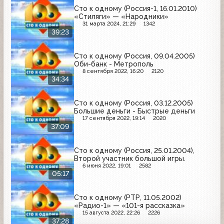
Сто к одному (Россия-1, 16.01.2010)
«Стиляги» — «Народники»
31 марта 2024, 21:29
1342
39:23
Сто к одному (Россия, 09.04.2005)
Оби-банк - Метрополь
8 сентября 2022, 16:20
2120
34:34
Сто к одному (Россия, 03.12.2005)
Большие деньги - Быстрые деньги
17 сентября 2022, 19:14
2020
37:09
Сто к одному (Россия, 25.01.2004),
Второй участник большой игры.
6 июня 2022, 19:01
2582
05:17
Сто к одному (РТР, 11.05.2002)
«Радио-1» — «101-я рассказка»
15 августа 2022, 22:26
2226
37:28