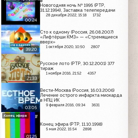
Новогодняя ночь № 1995 (РТР,
31.12.1994), Заставка телепередачи
28 декабря 2022, 15:18
1732
00:24
Сто к одному (Россия, 26.08.2007)
«Лифтёрши КМЗ» — «Стремящиеся
вверх»
1 октября 2020, 10:50
2807
39:20
Русское лото (РТР, 30.12.2001) 377
тираж
1 ноября 2016, 21:52
4357
21:33
Вести-Москва (Россия, 16.03.2006)
Лечение острого инфаркта миокарда
в НПЦ ИК
9 февраля 2016, 09:34
3631
03:05
Конец эфира
Конец эфира (РТР, 11.10.1998)
5 мая 2022, 15:54
2898
01:25