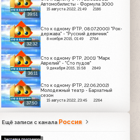
Автомобилисты - Формула 3000
15 августа 2022, 21:49
2186
39:51
Сто к одному (РТР, 08.07.2000) "Рок-
держава" - "Русский девичник"
8 ноября 2015, 01:49
2764
32:32
Сто к одному (РТР, 2001) "Марк
Аврелий" - "Сто пудов"
9 декабря 2015, 15:58
2849
36:11
Сто к одному (РТР, 22.06.2002)
Молодежный театр - Бархатный
сезон
15 августа 2022, 23:45
2264
37:50
Россия
Ещё записи с канала
Заставка программы