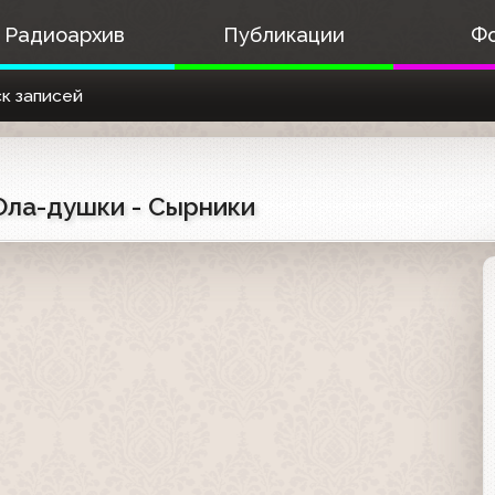
Радиоархив
Публикации
Ф
к записей
 Ола-душки - Сырники