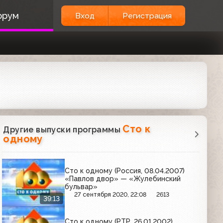
орум
Вход
Регистрация
Сто к
Другие выпуски программы
одному
Сто к одному (Россия, 08.04.2007)
«Павлов двор» — «Жулебинский
бульвар»
27 сентября 2020, 22:08
2613
39:13
Сто к одному (РТР, 26.01.2002)