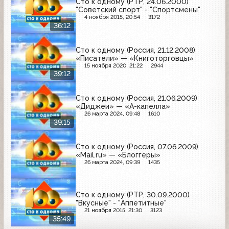
Сто к одному (РТР, 24.06.2000)
"Советский спорт" - "Спортсмены"
4 ноября 2015, 20:54
3172
36:12
Сто к одному (Россия, 21.12.2008)
«Писатели» — «Книготорговцы»
15 ноября 2020, 21:22
2944
39:12
Сто к одному (Россия, 21.06.2009)
«Диджеи» — «А-капелла»
26 марта 2024, 09:48
1610
39:15
Сто к одному (Россия, 07.06.2009)
«Mail.ru» — «Блоггеры»
26 марта 2024, 09:39
1435
Сто к одному (РТР, 30.09.2000)
"Вкусные" - "Аппетитные"
21 ноября 2015, 21:30
3123
35:49