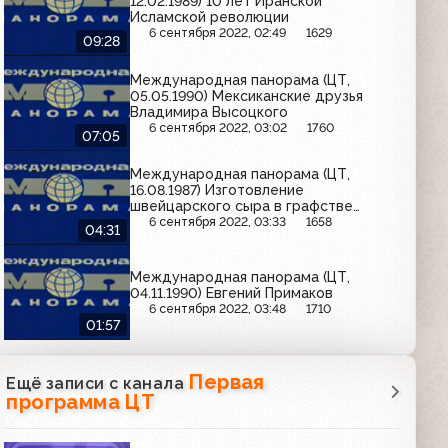
12.02.1989) 10 лет Иранской
Исламской революции
6 сентября 2022, 02:49
1629
09:28
Международная панорама (ЦТ,
05.05.1990) Мексиканские друзья
Владимира Высоцкого
6 сентября 2022, 03:02
1760
07:05
Международная панорама (ЦТ,
16.08.1987) Изготовление
швейцарского сыра в графстве
Грюйнер
6 сентября 2022, 03:33
1658
04:31
Международная панорама (ЦТ,
04.11.1990) Евгений Примаков
6 сентября 2022, 03:48
1710
01:57
Первая
Ещё записи с канала
программа ЦТ