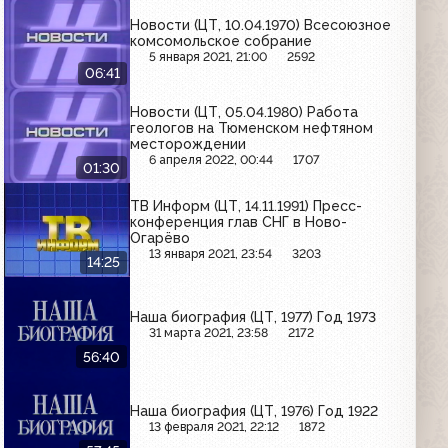
Новости (ЦТ, 10.04.1970) Всесоюзное
комсомольское собрание
5 января 2021, 21:00
2592
06:41
Новости (ЦТ, 05.04.1980) Работа
геологов на Тюменском нефтяном
месторождении
6 апреля 2022, 00:44
1707
01:30
ТВ Информ (ЦТ, 14.11.1991) Пресс-
конференция глав СНГ в Ново-
Огарёво
13 января 2021, 23:54
3203
14:25
Наша биография (ЦТ, 1977) Год 1973
31 марта 2021, 23:58
2172
56:40
Наша биография (ЦТ, 1976) Год 1922
13 февраля 2021, 22:12
1872