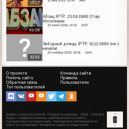
31 мая 2022, 19:18
3467
07:27
Абзац (РТР, 23.06.1996) Отар
Иоселиани
23 июня 2016, 14:19
3137
43:06
Звёздный дождь (РТР, 16.12.1995) (не с
начала)
20 ноября 2023, 18:18
1343
32:55
О проекте
Команда сайта
Помочь сайту
Правила
Обратная связь
Пользователи
Топ пользователей
Дизайн и верстка сайта © «Старый телевизор»; 2008 - 2026 Все
аудио- и видеоматериалы, размещённые на сайте,
принадлежат их владельцам. Нахождение материалов на
сайте не оспаривает авторские права их создателей.