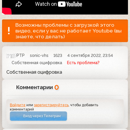
Возможны проблемы с загрузкой этого
видео, если у вас не работает Youtube (вы
знаете, что делать)
РТР
sonic-vhs
1623
4 сентября 2022, 23:54
Собственная оцифровка
Есть проблема?
Собственная оцифровка
0
Комментарии
Войдите
или
зарегистрируйтесь
, чтобы добавить
комментарий
Вход через Телеграм