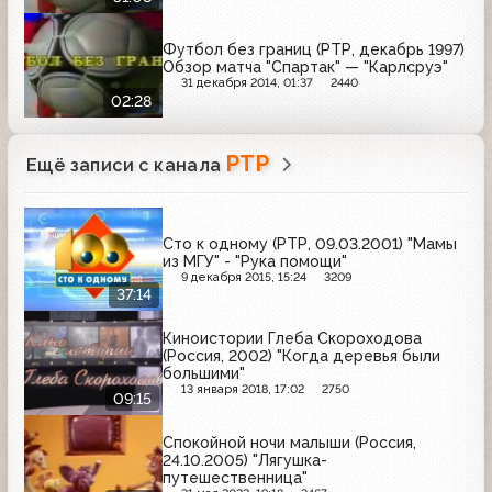
Футбол без границ (РТР, декабрь 1997)
Обзор матча "Спартак" — "Карлсруэ"
31 декабря 2014, 01:37
2440
02:28
РТР
Ещё записи с канала
Сто к одному (РТР, 09.03.2001) "Мамы
из МГУ" - "Рука помощи"
9 декабря 2015, 15:24
3209
37:14
Киноистории Глеба Скороходова
(Россия, 2002) "Когда деревья были
большими"
13 января 2018, 17:02
2750
09:15
Спокойной ночи малыши (Россия,
24.10.2005) "Лягушка-
путешественница"