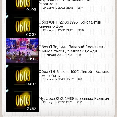
(фрагмент)
27 августа 2022, 21:08
1874
01:03
Обоз (ОРТ, 27.06.1996) Константин
Кинчев о Цое
22 августа 2022, 21:20
2218
00:37
Обоз (ТВ6, 1997) Валерий Леонтьев -
“Пьяное такси”, “Человек дождя”
11 января 2024, 16:54
1296
11:33
Обоз (ТВ-6, июль 1999) Лицей - Больше,
чем любить
24 августа 2022, 20:47
1591
04:33
МузОбоз (2x2, 1993) Владимир Кузьмин
21 августа 2022, 22:11
2191
09:57