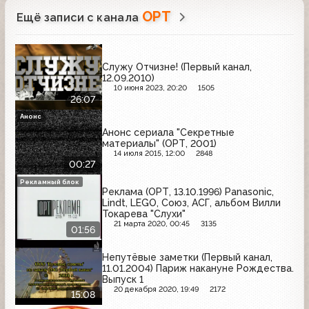
ОРТ
Ещё записи с канала
Служу Отчизне! (Первый канал,
12.09.2010)
10 июня 2023, 20:20
1505
26:07
Анонс
Анонс сериала "Секретные
материалы" (ОРТ, 2001)
14 июля 2015, 12:00
2848
00:27
Рекламный блок
Реклама (ОРТ, 13.10.1996) Panasonic,
Lindt, LEGO, Союз, АСГ, альбом Вилли
Токарева "Слухи"
21 марта 2020, 00:45
3135
01:56
Непутёвые заметки (Первый канал,
11.01.2004) Париж накануне Рождества.
Выпуск 1
20 декабря 2020, 19:49
2172
15:08