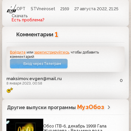
ОРТ
STVneiroset
2169
27 августа 2022, 21:25
Скачать
Есть проблема?
1
Комментарии
Войдите
или
зарегистрируйтесь
, чтобы добавить
комментарий
Вход через Телеграм
maksimov.evgen@mail.ru
0
8 января 2023, 00:58
МузОбоз
Другие выпуски программы
Обоз (ТВ-6, декабрь 1999) Гала
Журавлева - Ведьмина вода