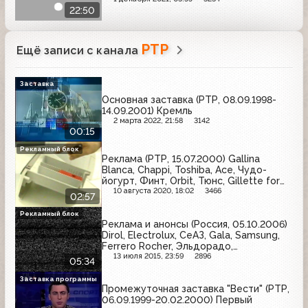
22:50
РТР
Ещё записи с канала
Заставка
Основная заставка (РТР, 08.09.1998-
14.09.2001) Кремль
2 марта 2022, 21:58
3142
00:15
Рекламный блок
Реклама (РТР, 15.07.2000) Gallina
Blanca, Chappi, Toshiba, Ace, Чудо-
йогурт, Финт, Orbit, Тюнс, Gillette for
Women
10 августа 2020, 18:02
3466
02:57
Рекламный блок
Реклама и анонсы (Россия, 05.10.2006)
Dirol, Electrolux, СеАЗ, Gala, Samsung,
Ferrero Rocher, Эльдорадо,
Московский провансаль
13 июля 2015, 23:59
2896
05:34
Заставка программы
Промежуточная заставка "Вести" (РТР,
06.09.1999-20.02.2000) Первый