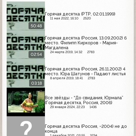
Горячая десятка (РТР, 02.01.1999)
11 мая 2022, 16:10
2520
50:48
Горячая десятка (Россия, 13.09.2002) 6
место. Филипп Киркоров - Мария-
Магдалена
24 марта 2019, 14:32
2783
02:54
Горячая десятка (Россия, 26.11.2002) 4
место. Юра Шатунов - Падают листья
8 апреля 2019, 18:41
2783
03:18
Все звёзды - “До свидания, Юрмала”
(Горячая десятка, Россия, 2006)
29 января 2024, 22:23
1436
Горячая десятка (Россия, ~2004) не до
конца
1 декабря 2021, 03:55
3234