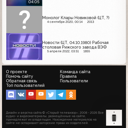
04:05
Монолог Клары Новиковой (ЦТ, ?)
4 сентября 2020, 00:14
2013
Новости (ЦТ, 04.10.1980) Рабочая
столовая Рижского завода ВЭФ
5 апреля 2022, 03:51
1855
О проекте
Команда сайта
Помочь сайту
Правила
Обратная связь
Пользователи
Топ пользователей
Дизайн и верстка сайта © «Старый телевизор»; 2008 - 2026 Все
аудио- и видеоматериалы, размещённые на сайте,
принадлежат их владельцам. Нахождение материалов на
сайте не оспаривает авторские права их создателей.