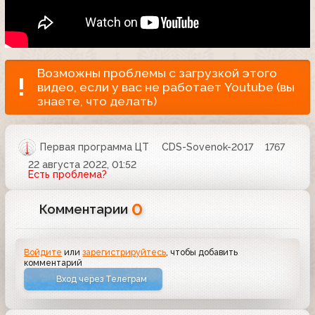
Возможны проблемы с загрузкой этого
видео, если у вас не работает Youtube (вы
знаете, что делать)
Первая программа ЦТ
CDS-Sovenok-2017
1767
22 августа 2022, 01:52
Есть проблема?
0
Комментарии
Войдите
или
зарегистрируйтесь
, чтобы добавить
комментарий
Вход через Телеграм