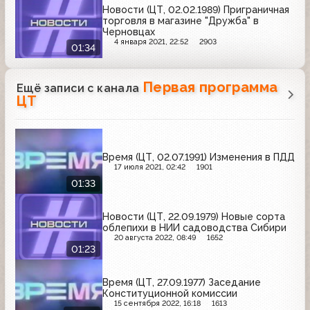
Новости (ЦТ, 02.02.1989) Приграничная
торговля в магазине "Дружба" в
Черновцах
4 января 2021, 22:52
2903
01:34
Первая программа
Ещё записи с канала
ЦТ
Время (ЦТ, 02.07.1991) Изменения в ПДД
17 июля 2021, 02:42
1901
01:33
Новости (ЦТ, 22.09.1979) Новые сорта
облепихи в НИИ садоводства Сибири
20 августа 2022, 08:49
1652
01:23
Время (ЦТ, 27.09.1977) Заседание
Конституционной комиссии
15 сентября 2022, 16:18
1613