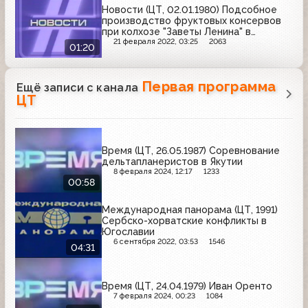
Новости (ЦТ, 02.01.1980) Подсобное
производство фруктовых консервов
при колхозе "Заветы Ленина" в
Джанкойском районе Крыма
21 февраля 2022, 03:25
2063
01:20
Первая программа
Ещё записи с канала
ЦТ
Время (ЦТ, 26.05.1987) Соревнование
дельтапланеристов в Якутии
8 февраля 2024, 12:17
1233
00:58
Международная панорама (ЦТ, 1991)
Сербско-хорватские конфликты в
Югославии
6 сентября 2022, 03:53
1546
04:31
Время (ЦТ, 24.04.1979) Иван Оренто
7 февраля 2024, 00:23
1084