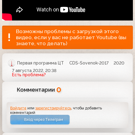
Возможны проблемы с загрузкой этого
видео, если у вас не работает Youtube (вы
знаете, что делать)
Первая программа ЦТ
CDS-Sovenok-2017
2020
7 августа 2022, 20:38
Есть проблема?
0
Комментарии
Войдите
или
зарегистрируйтесь
, чтобы добавить
комментарий
Вход через Телеграм