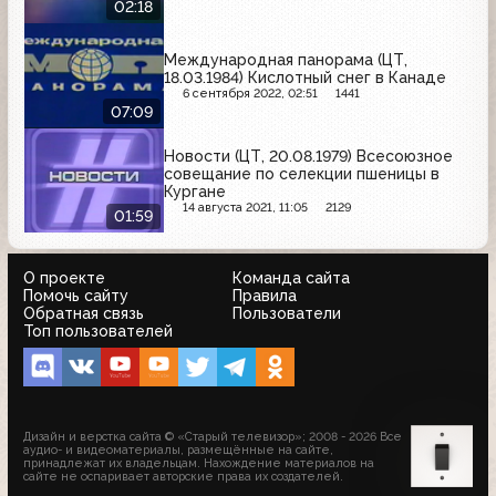
02:18
Международная панорама (ЦТ,
18.03.1984) Кислотный снег в Канаде
6 сентября 2022, 02:51
1441
07:09
Новости (ЦТ, 20.08.1979) Всесоюзное
совещание по селекции пшеницы в
Кургане
14 августа 2021, 11:05
2129
01:59
О проекте
Команда сайта
Помочь сайту
Правила
Обратная связь
Пользователи
Топ пользователей
Дизайн и верстка сайта © «Старый телевизор»; 2008 - 2026 Все
аудио- и видеоматериалы, размещённые на сайте,
принадлежат их владельцам. Нахождение материалов на
сайте не оспаривает авторские права их создателей.