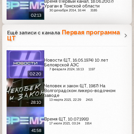
Время (Первый канал, 18.06.2007)
Ураган в Томской области
30 декабря 2014, 16:44
3185
02:13
Первая программа
Ещё записи с канала
ЦТ
Новости (ЦТ, 16.05.1974) 10 лет
Белоярской АЭС
7 февраля 2024, 16:13
1197
02:20
Человек и закон (ЦТ, 1987) На
Волгоградском ликеро-водочном
заводе
13 марта 2021, 22:29
2415
28:10
Время (ЦТ, 10.07.1991)
17 июля 2021, 03:24
1914
41:58