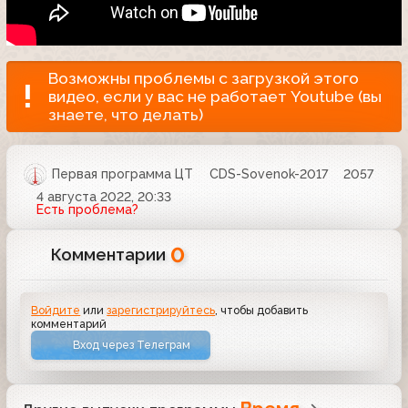
Возможны проблемы с загрузкой этого
видео, если у вас не работает Youtube (вы
знаете, что делать)
Первая программа ЦТ
CDS-Sovenok-2017
2057
4 августа 2022, 20:33
Есть проблема?
0
Комментарии
Войдите
или
зарегистрируйтесь
, чтобы добавить
комментарий
Вход через Телеграм