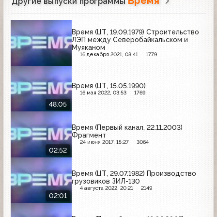
Время
Другие выпуски программы
Время (ЦТ, 19.09.1979) Строительство
ЛЭП между Северобайкальском и
Муяканом
16 декабря 2021, 03:41
1779
Время (ЦТ, 15.05.1990)
16 мая 2022, 03:53
1769
48:05
Время (Первый канал, 22.11.2003)
Фрагмент
24 июня 2017, 15:27
3064
02:52
Время (ЦТ, 29.07.1982) Производство
грузовиков ЗИЛ-130
4 августа 2022, 20:21
2149
02:01