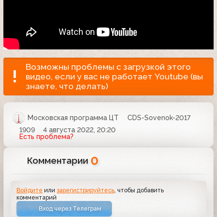
Возможны проблемы с загрузкой этого
видео, если у вас не работает Youtube (вы
знаете, что делать)
Московская программа ЦТ
CDS-Sovenok-2017
1909
4 августа 2022, 20:20
Есть проблема?
0
Комментарии
Войдите
или
зарегистрируйтесь
, чтобы добавить
комментарий
Вход через Телеграм