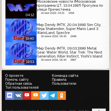
Московские новости (Московская
программа ЦТ, 13.04.1987) Прогулка по
улице Пречистенка
16 мая 2022, 03:21
1558
04:12
Мир Dendy (МТК, 20.04.1996) Sim City,
Ninja Shakenden, Super Mario Land 3:
WarioLand, Spectre
18 июня 2016, 05:45
2496
19:40
Мир Dendy (МТК, 09.03.1996) Metal
Gear, Water World, Star Trek: The Next
Generation, Killer Instinct, Yoshi's Island
18 июня 2016, 05:44
2867
19:53
О проекте
Команда сайта
Помочь сайту
Правила
Обратная связь
Пользователи
Топ пользователей
Дизайн и верстка сайта © «Старый телевизор»; 2008 - 2026 Все