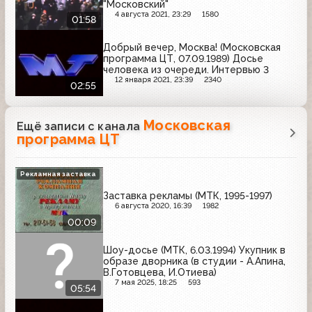
"Московский"
4 августа 2021, 23:29
1580
01:58
Добрый вечер, Москва! (Московская
программа ЦТ, 07.09.1989) Досье
человека из очереди. Интервью 3
12 января 2021, 23:39
2340
02:55
Московская
Ещё записи с канала
программа ЦТ
Рекламная заставка
Заставка рекламы (МТК, 1995-1997)
6 августа 2020, 16:39
1982
00:09
Шоу-досье (МТК, 6.03.1994) Укупник в
образе дворника (в студии - А.Апина,
В.Готовцева, И.Отиева)
7 мая 2025, 18:25
593
05:54