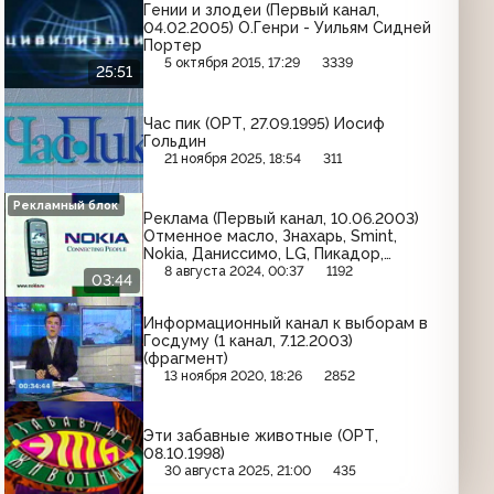
Гении и злодеи (Первый канал,
04.02.2005) О.Генри - Уильям Сидней
Портер
5 октября 2015, 17:29
3339
25:51
Час пик (ОРТ, 27.09.1995) Иосиф
Гольдин
21 ноября 2025, 18:54
311
Рекламный блок
Реклама (Первый канал, 10.06.2003)
Отменное масло, Знахарь, Smint,
Nokia, Даниссимо, LG, Пикадор,
Fujifilm, Гранд, ТВ Бинго Шоу,
8 августа 2024, 00:37
1192
03:44
Юбилейное, Олейна
Информационный канал к выборам в
Госдуму (1 канал, 7.12.2003)
(фрагмент)
13 ноября 2020, 18:26
2852
Эти забавные животные (ОРТ,
08.10.1998)
30 августа 2025, 21:00
435