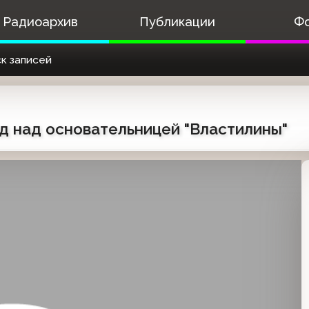
Радиоархив
Публикации
Ф
к записей
Суд над основательницей "Властилины"