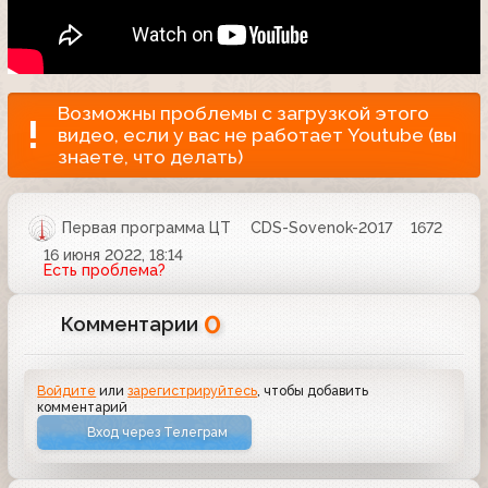
Возможны проблемы с загрузкой этого
видео, если у вас не работает Youtube (вы
знаете, что делать)
Первая программа ЦТ
CDS-Sovenok-2017
1672
16 июня 2022, 18:14
Есть проблема?
0
Комментарии
Войдите
или
зарегистрируйтесь
, чтобы добавить
комментарий
Вход через Телеграм