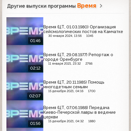
Время
Другие выпуски программы
Время (ЦТ, 01.03.1980) Организация
сейсмологических постов на Камчатке
30 января 2024, 13:56
1045
01:46
Время (ЦТ, 29.08.1977) Репортаж о
городе Оренбурге
11 января 2021, 23:32
2766
02:12
Время (ЦТ, 20.11.1985) Помощь
многодетным семьям
15 декабря 2021, 04:16
1700
02:07
Время (ЦТ, 07.06.1988) Передача
Киево-Печерской лавры в ведение
церкви
15 декабря 2021, 04:32
1880
01:56