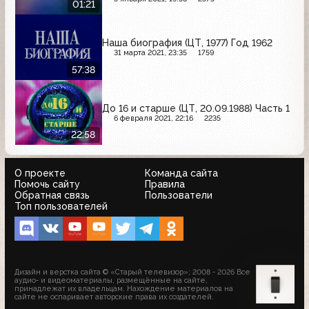
01:21
Наша биография (ЦТ, 1977) Год 1962
31 марта 2021, 23:35
1759
57:38
До 16 и старше (ЦТ, 20.09.1988) Часть 1
6 февраля 2021, 22:16
2235
22:58
О проекте
Команда сайта
Помочь сайту
Правила
Обратная связь
Пользователи
Топ пользователей
Дизайн и верстка сайта © «Старый телевизор»; 2008 - 2026 Все
аудио- и видеоматериалы, размещённые на сайте,
принадлежат их владельцам. Нахождение материалов на
сайте не оспаривает авторские права их создателей.