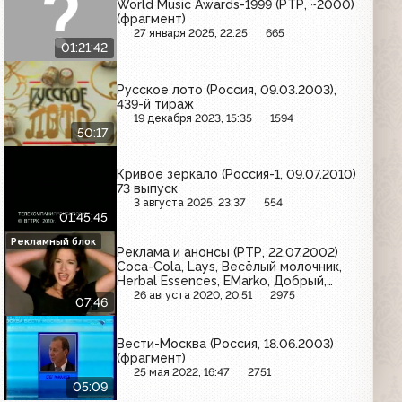
World Music Awards-1999 (РТР, ~2000)
(фрагмент)
27 января 2025, 22:25
665
01:21:42
Русское лото (Россия, 09.03.2003),
439-й тираж
19 декабря 2023, 15:35
1594
50:17
Кривое зеркало (Россия-1, 09.07.2010)
73 выпуск
3 августа 2025, 23:37
554
01:45:45
Рекламный блок
Реклама и анонсы (РТР, 22.07.2002)
Coca-Cola, Lays, Весёлый молочник,
Herbal Essences, EMarko, Добрый,
Starburst, Garnier Fructis, Айрн-Брю,
26 августа 2020, 20:51
2975
07:46
Orbit, Rama Olivio, Я, Secret, Coca-Cola
Вести-Москва (Россия, 18.06.2003)
(фрагмент)
25 мая 2022, 16:47
2751
05:09