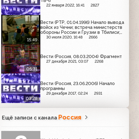
ТВ-6
22 января 2022, 16:41
2827
Вести (РТР, 01.04.1996) Начало вывода
войск из Чечни; встреча министерств
обороны России и Грузии в Тбилиси;
переговоры между Россией и
30 июля 2020, 16:48
2666
15:49
Китаем; подготовка к подписанию
договора России и Белоруссии
Вести (Россия, 08.03.2004) Фрагмент
27 декабря 2021, 03:07
2268
05:31
Вести (Россия, 23.06.2006) Начало
программы
29 декабря 2017, 02:24
2931
03:28
Россия
Ещё записи с канала