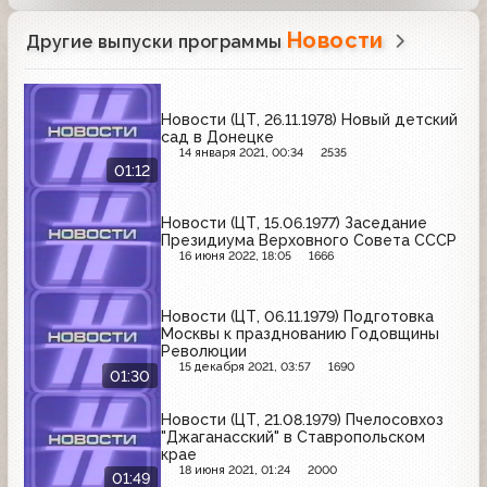
Новости
Другие выпуски программы
Новости (ЦТ, 26.11.1978) Новый детский
сад в Донецке
14 января 2021, 00:34
2535
01:12
Новости (ЦТ, 15.06.1977) Заседание
Президиума Верховного Совета СССР
16 июня 2022, 18:05
1666
Новости (ЦТ, 06.11.1979) Подготовка
Москвы к празднованию Годовщины
Революции
15 декабря 2021, 03:57
1690
01:30
Новости (ЦТ, 21.08.1979) Пчелосовхоз
"Джаганасский" в Ставропольском
крае
18 июня 2021, 01:24
2000
01:49