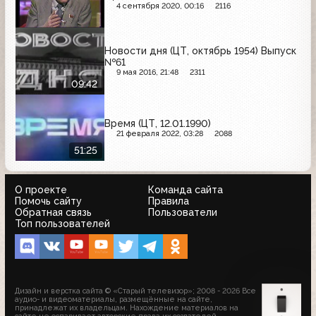
4 сентября 2020, 00:16
2116
Новости дня (ЦТ, октябрь 1954) Выпуск
№61
9 мая 2016, 21:48
2311
09:42
Время (ЦТ, 12.01.1990)
21 февраля 2022, 03:28
2088
51:25
О проекте
Команда сайта
Помочь сайту
Правила
Обратная связь
Пользователи
Топ пользователей
Дизайн и верстка сайта © «Старый телевизор»; 2008 - 2026 Все
аудио- и видеоматериалы, размещённые на сайте,
принадлежат их владельцам. Нахождение материалов на
сайте не оспаривает авторские права их создателей.