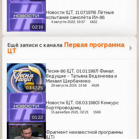
Новости (ЦТ, 11.07.1978) Лётные
испытания самолёта Ил-86
4 августа 2022, 19:57
1822
02:19
Первая программа
Ещё записи с канала
ЦТ
Песня-86 (ЦТ, 01.01.1987) Финал.
Ведущие - Татьяна Веденеева и
Михаил Щербаченко
29 августа 2015, 13:58
4528
03:47:25
Новости (ЦТ, 08.03.1980) Конкурс
бортпроводниц
15 декабря 2021, 02:21
1569
01:22
Фрагмент неизвестной программы
(ЦТ)