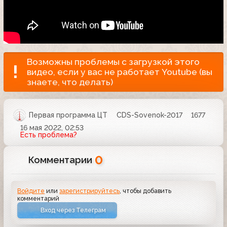
Возможны проблемы с загрузкой этого
видео, если у вас не работает Youtube (вы
знаете, что делать)
Первая программа ЦТ
CDS-Sovenok-2017
1677
16 мая 2022, 02:53
Есть проблема?
0
Комментарии
Войдите
или
зарегистрируйтесь
, чтобы добавить
комментарий
Вход через Телеграм