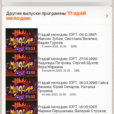
Угадай
Другие выпуски программы
мелодию
Угадай мелодию (ОРТ, 06.11.1997)
Максим Зубов, Светлана Величко,
Вадим Гуреев
5 июня 2021, 21:24
2299
23:03
Угадай мелодию (ОРТ, 27.06.1995)
Надежда Петрова, Сергей Шухов,
Вера Маркина
8 апреля 2022, 21:29
1961
23:55
Угадай мелодию (ОРТ, 18.03.1996) Гайса
Ажиева, Юрий Овчаров, Наталья
Тронина
14 мая 2021, 21:49
2701
23:02
Угадай мелодию (ОРТ, 16.09.1997)
Марина Пирцхалава, Валерий Струков,