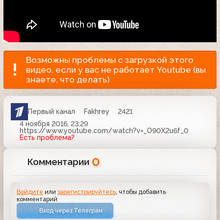
Возможны проблемы с загрузкой этого
видео, если у вас не работает Youtube (вы
знаете, что делать)
Первый канал
Fakhrey
2421
4 ноября 2016, 23:29
https://www.youtube.com/watch?v=_O90X2u6f_0
Есть проблема?
0
Комментарии
Войдите
или
зарегистрируйтесь
, чтобы добавить
комментарий
Вход через Телеграм