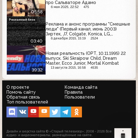
про Сальваторе Адамо
6 мая 2025, 22:52
475
05:58
Рекламный блок
Реклама и анонс программы "Смешные
люди" (Первый канал, июнь 2003)
Зиртек, J7, Colgate, Konica, LG,
Чемпион, Знахарь, Злато, Заповедник,
6 декабря 2015, 15:19
2524
03:40
Fujifilm, Фрустаил, 32
Новая реальность (ОРТ, 10.11.1995) 22
выпуск. Ski Skraipow Child, Dream
Master, Ecco Junior, Mortal Kombat
13 августа 2015, 16:58
4535
39:32
О проекте
Команда сайта
Помочь сайту
Правила
Обратная связь
Пользователи
Топ пользователей
Дизайн и верстка сайта © «Старый телевизор»; 2008 - 2026 Все
аудио- и видеоматериалы, размещённые на сайте,