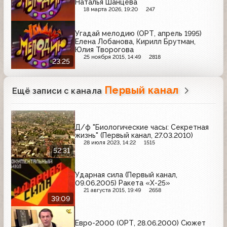
Наталья Шанцева
18 марта 2026, 19:20
247
Угадай мелодию (ОРТ, апрель 1995)
Елена Лобанова, Кирилл Брутман,
Юлия Творогова
25 ноября 2015, 14:49
2818
23:25
Первый канал
Ещё записи с канала
Д/ф "Биологические часы: Секретная
жизнь" (Первый канал, 27.03.2010)
28 июля 2023, 14:22
1515
52:31
Ударная сила (Первый канал,
09.06.2005) Ракета «Х-25»
21 августа 2015, 19:49
2658
39:09
Евро-2000 (ОРТ, 28.06.2000) Сюжет