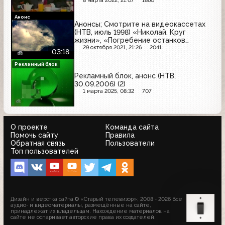
8 марта 2022, 21:07
1860
Анонс
Анонсы; Смотрите на видеокассетах
(НТВ, июль 1998) «Николай. Круг
жизни», «Погребение останков
царской семьи», «Тумстоун -
29 октября 2021, 21:26
2041
03:18
могильный камень»; «Голубая сталь»,
«Ягуар»
Рекламный блок
Рекламный блок, анонс (НТВ,
30.09.2006) (2)
1 марта 2025, 08:32
707
О проекте
Команда сайта
Помочь сайту
Правила
Обратная связь
Пользователи
Топ пользователей
Дизайн и верстка сайта © «Старый телевизор»; 2008 - 2026 Все
аудио- и видеоматериалы, размещённые на сайте,
принадлежат их владельцам. Нахождение материалов на
сайте не оспаривает авторские права их создателей.