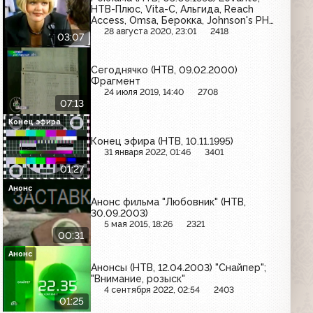
НТВ-Плюс, Vita-C, Альгида, Reach
Access, Omsa, Берокка, Johnson's PH
5.5, Stimorol, Большевик
28 августа 2020, 23:01
2418
03:07
Сегоднячко (НТВ, 09.02.2000)
Фрагмент
24 июля 2019, 14:40
2708
07:13
Конец эфира
Конец эфира (НТВ, 10.11.1995)
31 января 2022, 01:46
3401
01:27
Анонс
Анонс фильма "Любовник" (НТВ,
30.09.2003)
5 мая 2015, 18:26
2321
00:31
Анонс
Анонсы (НТВ, 12.04.2003) "Снайпер";
"Внимание, розыск"
4 сентября 2022, 02:54
2403
01:25