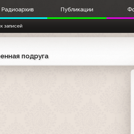
Радиоархив
Публикации
Ф
к записей
менная подруга