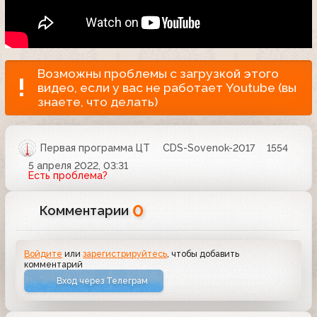
Возможны проблемы с загрузкой этого
видео, если у вас не работает Youtube (вы
знаете, что делать)
Первая программа ЦТ
CDS-Sovenok-2017
1554
5 апреля 2022, 03:31
Есть проблема?
0
Комментарии
Войдите
или
зарегистрируйтесь
, чтобы добавить
комментарий
Вход через Телеграм