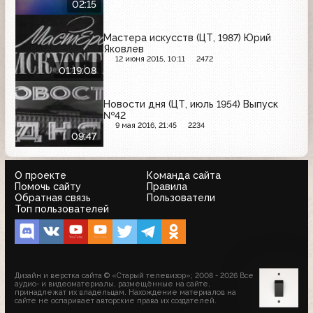
02:15
Мастера искусств (ЦТ, 1987) Юрий
Яковлев
12 июня 2015, 10:11
2472
01:19:08
Новости дня (ЦТ, июль 1954) Выпуск
№42
9 мая 2016, 21:45
2234
09:47
О проекте
Команда сайта
Помочь сайту
Правила
Обратная связь
Пользователи
Топ пользователей
Дизайн и верстка сайта © «Старый телевизор»; 2008 - 2026 Все
аудио- и видеоматериалы, размещённые на сайте,
принадлежат их владельцам. Нахождение материалов на
сайте не оспаривает авторские права их создателей.