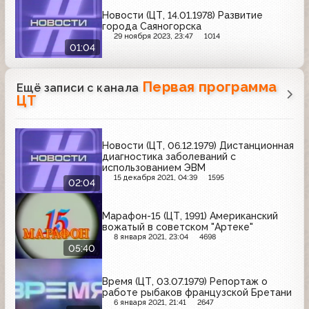
Новости (ЦТ, 14.01.1978) Развитие
города Саяногорска
29 ноября 2023, 23:47
1014
01:04
Первая программа
Ещё записи с канала
ЦТ
Новости (ЦТ, 06.12.1979) Дистанционная
диагностика заболеваний с
использованием ЭВМ
15 декабря 2021, 04:39
1595
02:04
Марафон-15 (ЦТ, 1991) Американский
вожатый в советском "Артеке"
8 января 2021, 23:04
4698
05:40
Время (ЦТ, 03.07.1979) Репортаж о
работе рыбаков французской Бретани
6 января 2021, 21:41
2647