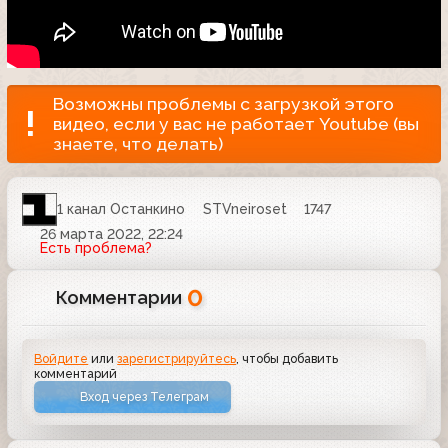
Возможны проблемы с загрузкой этого
видео, если у вас не работает Youtube (вы
знаете, что делать)
1 канал Останкино
STVneiroset
1747
26 марта 2022, 22:24
Есть проблема?
0
Комментарии
Войдите
или
зарегистрируйтесь
, чтобы добавить
комментарий
Вход через Телеграм