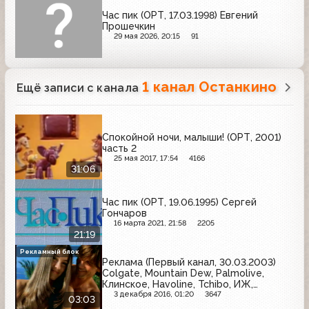
Час пик (ОРТ, 17.03.1998) Евгений
Прошечкин
29 мая 2026, 20:15
91
1 канал Останкино
Ещё записи с канала
Спокойной ночи, малыши! (ОРТ, 2001)
часть 2
25 мая 2017, 17:54
4166
31:06
Час пик (ОРТ, 19.06.1995) Сергей
Гончаров
16 марта 2021, 21:58
2205
21:19
Рекламный блок
Реклама (Первый канал, 30.03.2003)
Colgate, Mountain Dew, Palmolive,
Клинское, Havoline, Tchibo, ИЖ,
Сибирская корона
3 декабря 2016, 01:20
3647
03:03