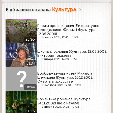
Культура
Ещё записи с канала
Плоды просвещения. Литературное
Переделкино. Фильм 1 (Культура,
12.05.2004)
14 марта 2024, 17:45
1408
25:30
Школа злословия (Культура, 12.05.2003)
Виктория Токарева
1 января 2026, 14:03
257
51:34
Воображаемый музей Михаила
Шемякина (Культура, 16.12.2002)
Смерть в искусстве
13 октября 2023, 17:34
1359
38:44
Романтика романса (Культура,
24.11.2002) (не с начала)
1 апреля 2024, 14:35
1723
11:15