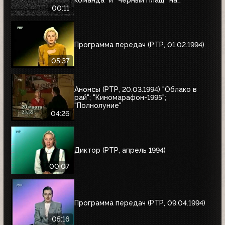
команда" и "Черный Плащ" на
следующее воскресенье
00:11
Программа передач (РТР, 01.02.1994)
05:37
Анонсы (РТР, 20.03.1994) "Облако в
рай"; "Киномарафон-1995";
"Полнолуние"
04:26
Диктор (РТР, апрель 1994)
00:07
Программа передач (РТР, 09.04.1994)
05:16