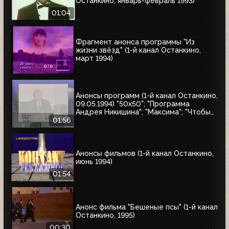
Останкино, январь-февраль 1993)
01:04
Фрагмент анонса программы "Из
жизни звёзд" (1-й канал Останкино,
март 1994)
Анонсы программ (1-й канал Останкино,
09.05.1994) "50x50"; "Программа
Андрея Никишина"; "Максима"; "Чтобы
помнили"; обзор рынка недвижимости
01:56
Анонсы фильмов (1-й канал Останкино,
июнь 1994)
01:54
Анонс фильма "Бешеные псы" (1-й канал
Останкино, 1995)
00:30