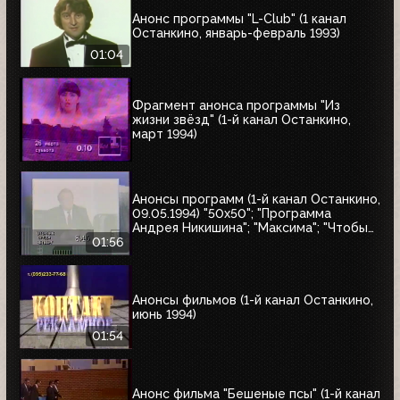
Анонс программы "L-Club" (1 канал
Останкино, январь-февраль 1993)
01:04
Фрагмент анонса программы "Из
жизни звёзд" (1-й канал Останкино,
март 1994)
Анонсы программ (1-й канал Останкино,
09.05.1994) "50x50"; "Программа
Андрея Никишина"; "Максима"; "Чтобы
помнили"; обзор рынка недвижимости
01:56
Анонсы фильмов (1-й канал Останкино,
июнь 1994)
01:54
Анонс фильма "Бешеные псы" (1-й канал