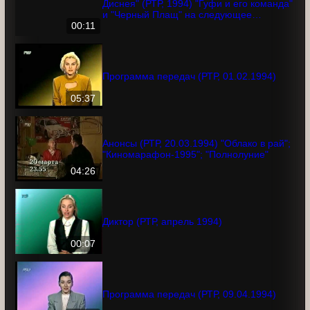
Анонс программы "Волшебный мир
Диснея" (РТР, 1994) "Гуфи и его команда"
и "Черный Плащ" на следующее
воскресенье
00:11
Программа передач (РТР, 01.02.1994)
05:37
Анонсы (РТР, 20.03.1994) "Облако в рай";
"Киномарафон-1995"; "Полнолуние"
04:26
Диктор (РТР, апрель 1994)
00:07
Программа передач (РТР, 09.04.1994)